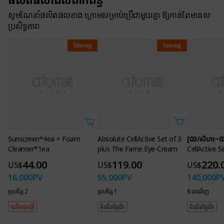
សូមណែនាំផលិតផលខាង ក្រោមសម្រាប់ប្រើជាមួយគ្នា ឱ្យកាន់តែមានស
ប្រសិទ្ធភាព
ថែមកាដូ
ថែមកាដូ
Sunscreen*4ea + Foam
Absolute CellActive Set of 3
[03/សីហា~03/វ
Cleanser*1ea
plus The Fame Eye-Cream
CellActive S
44.00
119.00
220.
US$
US$
US$
16,000
PV
55,000
PV
140,000
P
Flawless
Premium herbal
Compact
ចូលចិត្ត 2
ចូលចិត្ត 1
8 បាន​ទិញ
coverage
raw materials
size
ផលិតផលថ្មី!
មិនគិតថ្លៃដឹក
មិនគិតថ្លៃដឹក