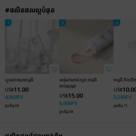
healthy skin
of high-quality raw
#ផលិតផលល្អបំផុត
materials and ingredients
4 major technologies
1
2
3
combine to create
High Quality of
High Quality of
clear and healthy skin
Ingredients
Raw Materials
ATOMY BB CREAM
ហ្វូមលាងមុខអាតូមី
សេរ៉ូមការពារស្បែក អាតូមី
អាតូមី ភីលលីង
Easily brightens
អាប់សូលូត
11.00
10.0
US$
US$
any skin type
15.00
US$
4,000
PV
3,500
PV
6,000
PV
ចូលចិត្ត 64
ចូលចិត្ត 15
ចូលចិត្ត 64
ផលិតផលដែលពាក់ព័ន្ធ