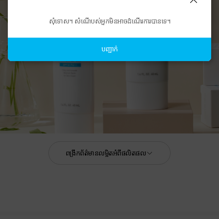
សុំទោស។ សំណើបស់អ្នកមិនអាចដំណើរការបានទេ។
បញ្ជាក់
ពង្រីកព័ត៌មានលម្អិតអំពីផលិតផល
SPF 30 / PA++
1.4 FL. OZ. 40mL
Increases skin absorption
clear and