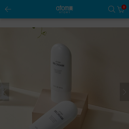
0
ក្រែមប៊ីប៊ី