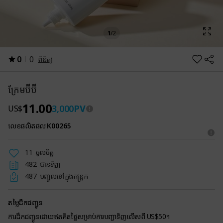
1
/
2
0
0
ពិនិត្យ
ក្រែមប៊ីប៊ី
11.00
3,000
PV
US$
លេខផលិតផល
K00265
11
ចូលចិត្ត
482
បានទិញ
487
បញ្ចូលទៅក្នុងកន្ត្រក
តម្លៃដឹកជញ្ជូន
ការដឹកជញ្ជូនដោយឥតគិតថ្លៃសម្រាប់ការបញ្ជាទិញលើសពី US$50។