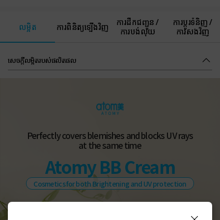
ការដឹកជញ្ជូន /
ការប្តូរទំនិញ /
លម្អិត
ការពិនិត្យឡើងវិញ
ការបង់លុយ
ការសងវិញ
សេចក្ដីលម្អិតរបស់ផលិតផល
Perfectly covers blemishes and blocks UV rays
at the same time
Atomy BB Cream
Cosmetics for both Brightening and UV protection