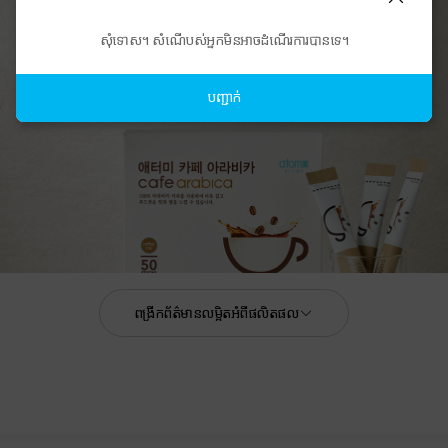
សុំទោស។ សំណើបស់អ្នកមិនអាចដំណើរការបានទេ។
បញ្ជាក់
ពង្រីកព័ត៌មានលម្អិតអំពីផលិតផល