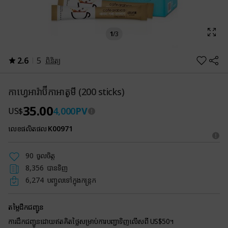
1
/
3
2.6
5
ពិនិត្យ
កាហេ្វអារ៉ាប៊ីកាអាតូមី (200 sticks)
35.00
4,000
PV
US$
លេខផលិតផល
K00971
90
ចូលចិត្ត
8,356
បានទិញ
6,274
បញ្ចូលទៅក្នុងកន្ត្រក
តម្លៃដឹកជញ្ជូន
ការដឹកជញ្ជូនដោយឥតគិតថ្លៃសម្រាប់ការបញ្ជាទិញលើសពី US$50។