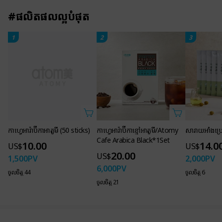
#ផលិតផលល្អបំផុត
1
2
3
កាហេ្វអារ៉ាប៊ីកាអាតូមី (50 sticks)
10.00
US$
1,500
PV
ចូលចិត្ត 44
កាហេ្វអារ៉ាប៊ីកាខ្មៅអាតូមី/Atomy
សារាយអាំងប្រេ
Cafe Arabica Black*1Set
14.0
US$
20.00
US$
2,000
PV
6,000
PV
ចូលចិត្ត 6
ចូលចិត្ត 21