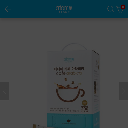
0
កាហេ្វអារ៉ាប៊ីកាអាតូមី (200 sticks)