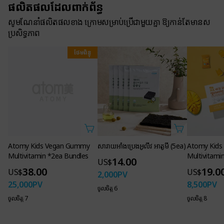
ផលិតផលដែលពាក់ព័ន្ធ
សូមណែនាំផលិតផលខាង ក្រោមសម្រាប់ប្រើជាមួយគ្នា ឱ្យកាន់តែមានស
ប្រសិទ្ធភាព
ថែមពិន្ទុ
Atomy Kids Vegan Gummy
សារាយអាំងប្រេងអូលីវ អាតូមី (5ea)
Atomy Kid
Multivitamin *2ea Bundles
Multivitami
14.00
US$
38.00
19.0
US$
US$
2,000
PV
25,000
PV
8,500
PV
ចូលចិត្ត 6
ចូលចិត្ត 7
ចូលចិត្ត 8