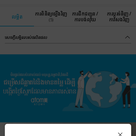
ការពិនិត្យឡើងវិញ
ការដឹកជញ្ជូន /
ការប្តូរទំនិញ /
លម្អិត
ការបង់លុយ
ការសងវិញ
(5)
សេចក្ដីលម្អិតរបស់ផលិតផល