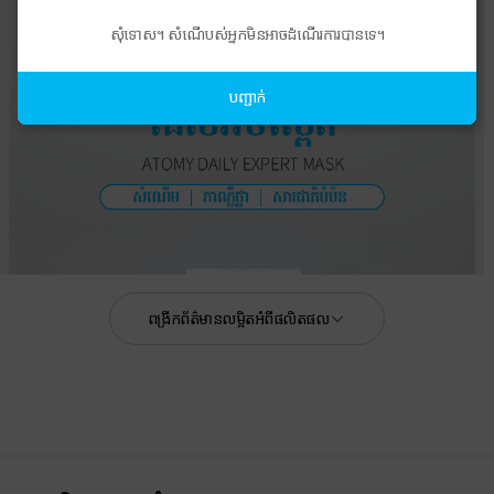
សុំទោស។ សំណើបស់អ្នកមិនអាចដំណើរការបានទេ។
បញ្ជាក់
ពង្រីកព័ត៌មានលម្អិតអំពីផលិតផល