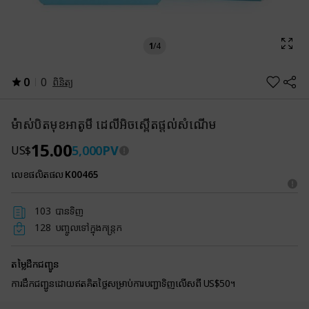
1
/
4
0
0
ពិនិត្យ
ម៉ាស់បិតមុខអាតូមី ដេលីអិចស្ពើតផ្តល់សំណើម
15.00
5,000
PV
US$
លេខផលិតផល
K00465
103
បានទិញ
128
បញ្ចូលទៅក្នុងកន្ត្រក
តម្លៃដឹកជញ្ជូន
ការដឹកជញ្ជូនដោយឥតគិតថ្លៃសម្រាប់ការបញ្ជាទិញលើសពី US$50។