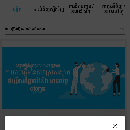
ការដឹកជញ្ជូន /
ការប្តូរទំនិញ /
លម្អិត
ការពិនិត្យឡើងវិញ
ការបង់លុយ
ការសងវិញ
សេចក្ដីលម្អិតរបស់ផលិតផល