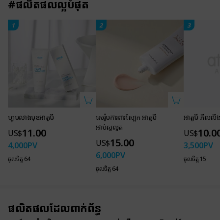
#ផលិតផលល្អបំផុត
1
2
3
ហ្វូមលាងមុខអាតូមី
សេរ៉ូមការពារស្បែក អាតូមី
អាតូមី ភីលលីង
អាប់សូលូត
11.00
10.0
US$
US$
15.00
US$
4,000
PV
3,500
PV
6,000
PV
ចូលចិត្ត 64
ចូលចិត្ត 15
ចូលចិត្ត 64
ផលិតផលដែលពាក់ព័ន្ធ