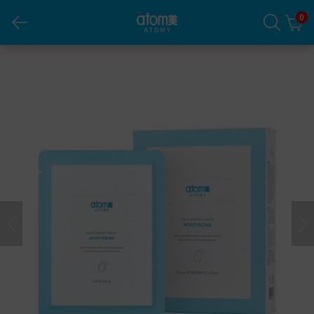
0
ម៉ាស់បិតមុខអាតូមី ដេលីអិចស្ពើតផ្តល់សំណើម