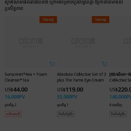
សូមណែនាំផលិតផលខាង ក្រោមសម្រាប់ប្រើជាមួយគ្នា ឱ្យកាន់តែមានស
ប្រសិទ្ធភាព
ថែមកាដូ
ថែមកាដូ
[03/សីហា~03/វ
CellActive S
220.
US$
140,000
P
8 បាន​ទិញ
មិនគិតថ្លៃដឹក
Sunscreen*4ea + Foam
Absolute CellActive Set of 3
Cleanser*1ea
plus The Fame Eye-Cream
44.00
119.00
US$
US$
16,000
PV
55,000
PV
ចូលចិត្ត 2
ចូលចិត្ត 1
ផលិតផលថ្មី!
មិនគិតថ្លៃដឹក