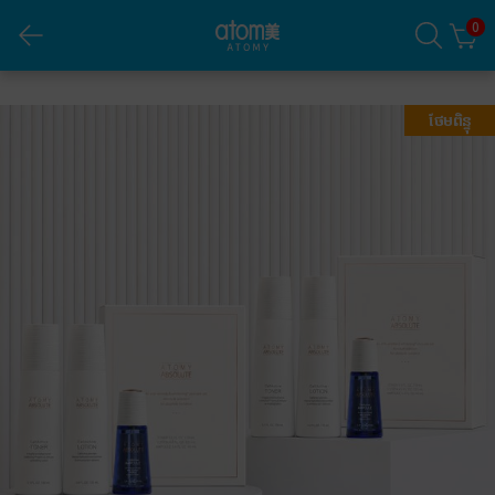
0
Absolute CellActive Set of 3 *2set
ថែមពិន្ទុ