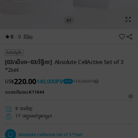
1
/
1
0
0
ពិនិត្យ
មិនគិតថ្លៃដឹក
[03/សីហា~03/វិច្ឆិកា]
Absolute CellActive Set of 3
*2set
220.00
140,000
PV
US$
110,000
PV
លេខផលិតផល
K11644
8
បានទិញ
17
បញ្ចូលទៅក្នុងកន្ត្រក
Absolute CellActive Set of 3 *2set