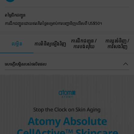
តម្លៃដឹកជញ្ជូន
ការដឹកជញ្ជូនដោយឥតគិតថ្លៃសម្រាប់ការបញ្ជាទិញលើសពី US$50។
ការដឹកជញ្ជូន /
ការប្តូរទំនិញ /
លម្អិត
ការពិនិត្យឡើងវិញ
ការបង់លុយ
ការសងវិញ
សេចក្ដីលម្អិតរបស់ផលិតផល