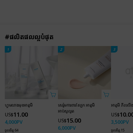
#ផលិតផលល្អបំផុត
1
2
3
ហ្វូមលាងមុខអាតូមី
សេរ៉ូមការពារស្បែក អាតូមី
អាតូមី ភីលលីង
អាប់សូលូត
11.00
10.0
US$
US$
15.00
US$
4,000
PV
3,500
PV
6,000
PV
ចូលចិត្ត 64
ចូលចិត្ត 15