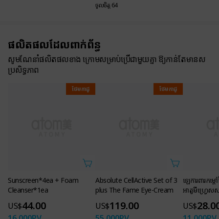
ចូលចិត្ត 64
ផលិតផលដែលពាក់ព័ន្ធ
សូមណែនាំផលិតផលខាង ក្រោមសម្រាប់ប្រើជាមួយគ្នា ឱ្យកាន់តែមានស
ប្រសិទ្ធភាព
ថែមកាដូ
ថែមកាដូ
Sunscreen*4ea + Foam
Absolute CellActive Set of 3
ឡេការពារកម្ដៅថ
Cleanser*1ea
plus The Fame Eye-Cream
អាតូមីហ្រ្វេស
44.00
119.00
28.0
US$
US$
US$
16,000
PV
55,000
PV
11,000
PV