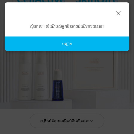
សុំទោស។ សំណើបស់អ្នកមិនអាចដំណើរការបានទេ។
បញ្ជាក់
ពង្រីកព័ត៌មានលម្អិតអំពីផលិតផល